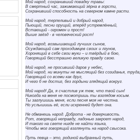
Мой народ, сохранивший повадку травы:
В смертный час, зажимающий зёрна в горсти,
Сохранивший способность на северном камне расти.
Мой народ, терпеливый и добрый народ,
Пьющий, песни орущий, вперёд устремлённый,
Встающий -
огромен и прост!
Выше звёзд - в человеческий рост!
Мой народ, возвышающий лучших сынов,
Осуждающий сам проходимцев своих и лгунов,
Хоронящий в себе свои муки – и
твёрдый в бою,
Говорящий бесстрашно великую правду свою.
Мой народ, не просивший даров у небес,
Мой народ, ни минуты не мыслящий без созиданья, труда
Говорящий со всеми как друг,
И чего б не достиг,
без гордыни глядящий вокруг.
Мой народ! Да, я счастлив уж тем,
что твой сын!
Никогда на меня не посмотришь ты взглядом косым.
Ты заглушишь меня, если песня моя не честна.
Но услышишь её, если искренней будет она.
Не обманешь народ. Доброта -
не доверчивость.
Рот,
говорящий неправду, ладонью закроет народ,
И такого на свете нигде не найти языка,
Чтобы мог говорящий взглянуть на народ свысока.
Путь певца – это, родиной выбранный путь,