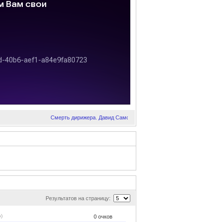
!
Смерть дирижера. Давид Самойлов. Любимые стихи.
Результатов на страницу:
)
0
очков