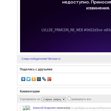
Слава победителям! Вечная память павшим! С Днём Великой Победы
Поделись с друзьями
Комментарии
Сортировать по:
развернуть все
Алексей Агаронян
написал(а)
11 дней(день) назад (нейтрально