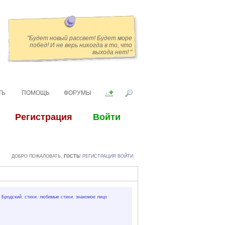
"Будет новый рассвет! Будет море
побед! И не верь никогда в то, что
выхода нет! "
ТЬ
ПОМОЩЬ
ФОРУМЫ
ДОБРО ПОЖАЛОВАТЬ,
ГОСТЬ
!
РЕГИСТРАЦИЯ
ВОЙТИ
,
Бродский
,
стихи
,
любимые стихи
,
знакомое лицо