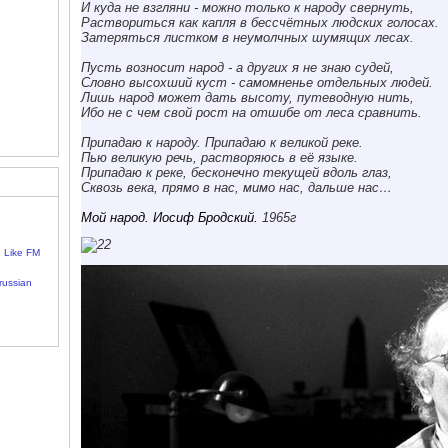
И куда не взгляни - можно только к народу свернуть,
Раствориться как капля в бессчётных людских голосах.
Затеряться листком
в неумолчных шумящих лесах.
Пусть возносит народ -
а других я не знаю судей,
Словно высохший куст -
самомненье отдельных людей.
Лишь народ может дать высоту,
путеводную нить,
Ибо не с чем свой рост на отшибе от леса сравнить.
Припадаю к народу.
Припадаю к великой реке.
Пью великую речь, растворяюсь в её языке.
Припадаю к реке,
бесконечно текущей вдоль глаз
,
Сквозь века, прямо в нас,
мимо нас, дальше нас…
Мой народ. Иосиф Бродский.
1965г
Like FM
russian