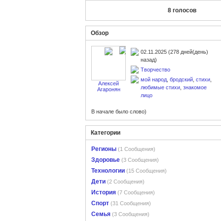
8 голосов
Обзор
02.11.2025 (278 дней(день)
назад)
Творчество
мой народ
,
бродский
,
стихи
,
Алексей
любимые стихи
,
знакомое
Агаронян
лицо
В начале было слово)
Категории
Регионы
(1 Сообщения)
Здоровье
(3 Сообщения)
Технологии
(15 Сообщения)
Дети
(2 Сообщения)
История
(7 Сообщения)
Спорт
(31 Сообщения)
Cемья
(3 Сообщения)