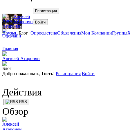
Алексей
Агаронян
Друзья
Блог
Опросы
стена
Объявления
Мои Компании
Группы
Х
Главная
Алексей Агаронян
Блог
Добро пожаловать,
Гость
!
Регистрация
Войти
Действия
RSS
Обзор