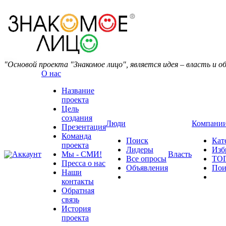
"Основой проекта "Знакомое лицо", является идея – власть и о
О нас
Название
проекта
Цель
создания
Люди
Компани
Презентация
Команда
Поиск
Кат
проекта
Лидеры
Изб
Аккаунт
Мы - СМИ!
Власть
Все опросы
ТО
Пресса о нас
Объявления
Пои
Наши
контакты
Обратная
связь
История
проекта