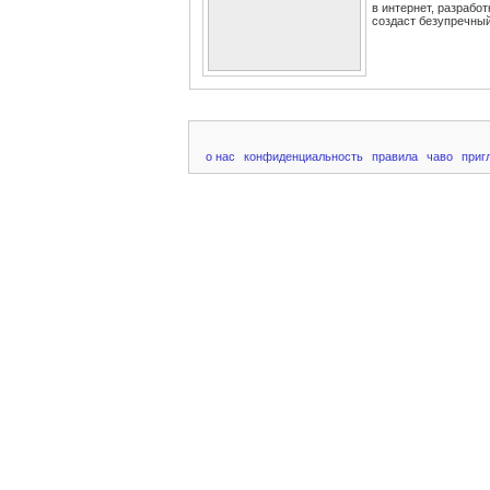
в интернет, разрабо
создаст безупречный 
о нас
конфиденциальность
правила
чаво
приг