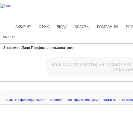
АККАУНТ
О НАС
ЛЮДИ
ВЛАСТЬ
КОМПАНИИ
ГР
ГЛАВНАЯ
Знакомое Лицо Профиль пользователя
ВАШ СТАТУС (
ГОСТЬ
) НЕ ПОЗВОЛЯЕТ
ПОЛЬЗОВА
о нас
конфиденциальность
правила
чаво
пригласить друга
контакты
в заклад