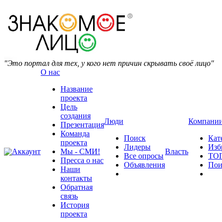
"Это портал для тех, у кого нет причин скрывать своё лицо"
О нас
Название
проекта
Цель
создания
Люди
Компани
Презентация
Команда
Поиск
Кат
проекта
Лидеры
Изб
Аккаунт
Мы - СМИ!
Власть
Все опросы
ТО
Пресса о нас
Объявления
Пои
Наши
контакты
Обратная
связь
История
проекта