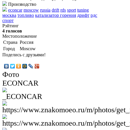
Производство
econcar
moscow
russia
drift
rds
sport
tuning
москва
топливо
катализатор горения
дрифт
рдс
спорт
Рэйтинг
4 голосов
Местоположение
Страна
Россия
Город
Moscow
Поделись с друзьями!
Фото
ECONCAR