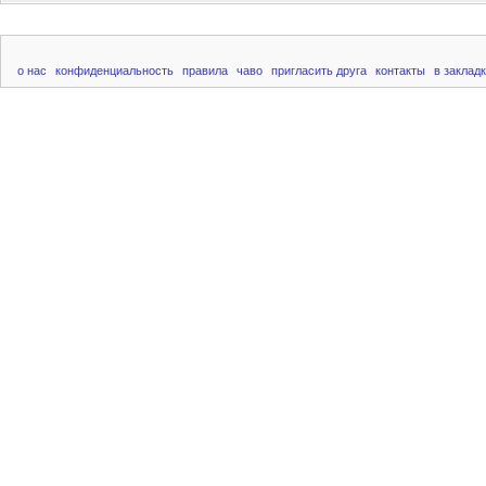
о нас
конфиденциальность
правила
чаво
пригласить друга
контакты
в заклад