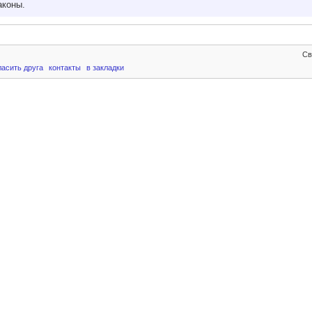
аконы.
Св
ласить друга
контакты
в закладки