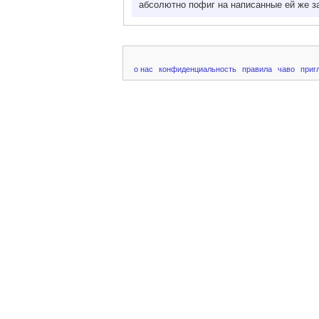
абсолютно пофиг на написанные ей же з
о нас
конфиденциальность
правила
чаво
приг