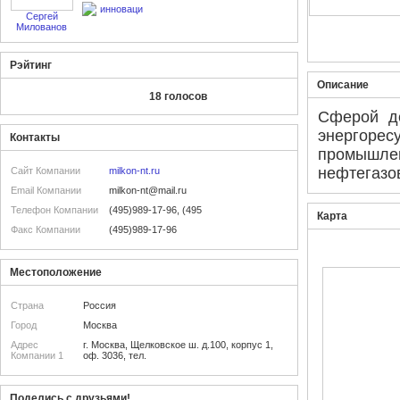
инноваци
Сергей
Милованов
Рэйтинг
Описание
18 голосов
Сферой де
энергор
Контакты
промышле
нефтегазов
Сайт Компании
milkon-nt.ru
Email Компании
milkon-nt@mail.ru
Телефон Компании
(495)989-17-96, (495
Карта
Факс Компании
(495)989-17-96
Местоположение
Страна
Россия
Город
Москва
Адрес
г. Москва, Щелковское ш. д.100, корпус 1,
Компании 1
оф. 3036, тел.
Поделись с друзьями!