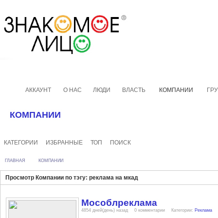
АККАУНТ
О НАС
ЛЮДИ
ВЛАСТЬ
КОМПАНИИ
ГР
КОМПАНИИ
КАТЕГОРИИ
ИЗБРАННЫЕ
ТОП
ПОИСК
ГЛАВНАЯ
КОМПАНИИ
Просмотр Компании по тэгу: реклама на мкад
Мособлреклама
4854 дней(день) назад
0 комментарии
Категории:
Реклама
дорогах
реклама на дороге
видеоэкраны
светодиодные экраны
р