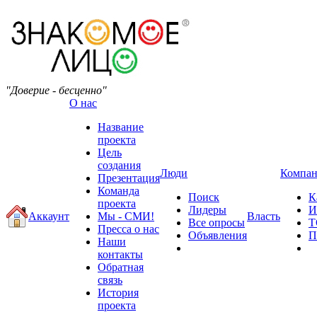
"Доверие - бесценно"
О нас
Название
проекта
Цель
создания
Люди
Компа
Презентация
Команда
Поиск
К
проекта
Лидеры
И
Аккаунт
Мы - СМИ!
Власть
Все опросы
Т
Пресса о нас
Объявления
П
Наши
контакты
Обратная
связь
История
проекта