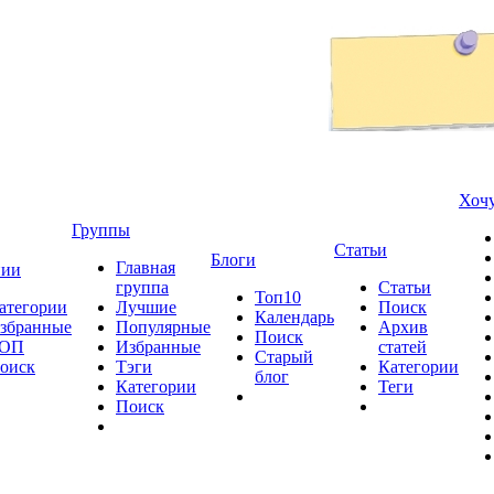
Хочу
Группы
Статьи
Блоги
Главная
нии
группа
Статьи
Топ10
атегории
Лучшие
Поиск
Календарь
збранные
Популярные
Архив
Поиск
ОП
Избранные
статей
Старый
оиск
Тэги
Категории
блог
Категории
Теги
Поиск