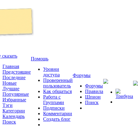
 сказать
Помощь
Главная
Уровни
Предстоящие
доступа
Форумы
Последние
Проверенный
Новые
пользователь
Форумы
Лучшие
Как общаться
Правила
Популярные
Трибуна
Работа с
Шпион
Избранные
Группами
Поиск
Тэги
Подписки
Категории
Комментарии
Календарь
Создать блог
Поиск